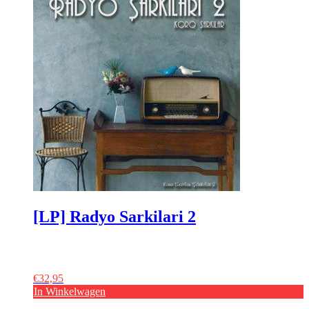
[LP] Radyo Sarkilari 2
€
32,95
In Winkelwagen