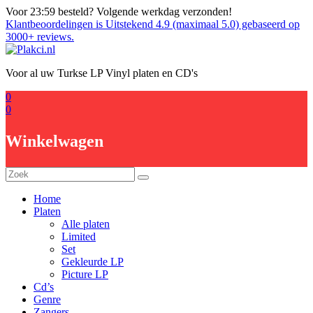
Ga
Voor 23:59 besteld? Volgende werkdag verzonden!
naar
Klantbeoordelingen is Uitstekend 4.9 (maximaal 5.0) gebaseerd op
de
3000+ reviews.
inhoud
Voor al uw Turkse LP Vinyl platen en CD's
0
0
Winkelwagen
Home
Platen
Alle platen
Limited
Set
Gekleurde LP
Picture LP
Cd’s
Genre
Zangers